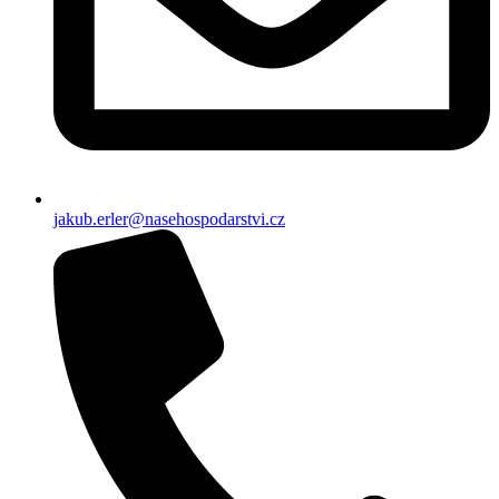
jakub.erler@nasehospodarstvi.cz