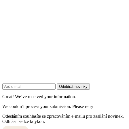
Odebírat
novinky
Dostávejte přehled termínů
trhů, novinky od výrobců a
sezónní tipy přímo do vaší
e-mailové schránky. Žádný
spam, odhlášení jedním
kliknutím.
Odebírat novinky
Great! We’ve received your information.
We couldn’t process your submission. Please retry
Odesláním souhlasíte se zpracováním e-mailu pro zasílání novinek.
Odhlásit se lze kdykoli.