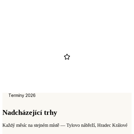
trhovců
Lokální
a sezónní
Doprovodný
program
Termíny 2026
Nadcházející trhy
Každý měsíc na stejném místě — Tylovo nábřeží, Hradec Králové