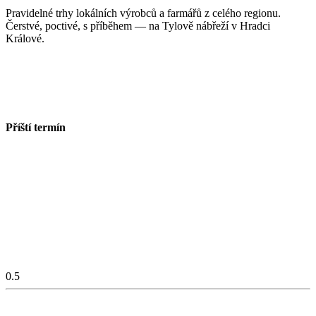
Pravidelné trhy lokálních výrobců a farmářů z celého regionu.
Čerstvé, poctivé, s příběhem — na Tylově nábřeží v Hradci
Králové.
Odebírat novinky
Zobrazit všechny termíny
Příští termín
15. srpna