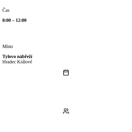
Čas
8:00 – 12:00
Místo
Tylovo nábřeží
Hradec Králové
2x
měsíčně v sobotu
45+