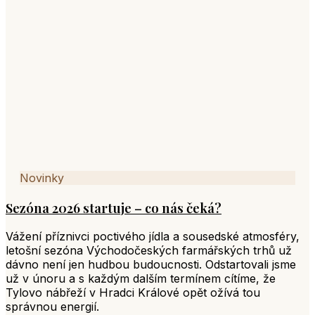
Novinky
Sezóna 2026 startuje – co nás čeká?
Vážení příznivci poctivého jídla a sousedské atmosféry,
letošní sezóna Východočeských farmářských trhů už
dávno není jen hudbou budoucnosti. Odstartovali jsme
už v únoru a s každým dalším termínem cítíme, že
Tylovo nábřeží v Hradci Králové opět ožívá tou
správnou energií.