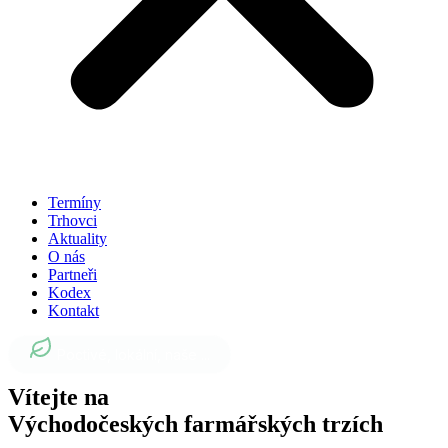
Termíny
Trhovci
Aktuality
O nás
Partneři
Kodex
Kontakt
Poctivé, lokální, naše ...
Vítejte na
Východočeských farmářských trzích