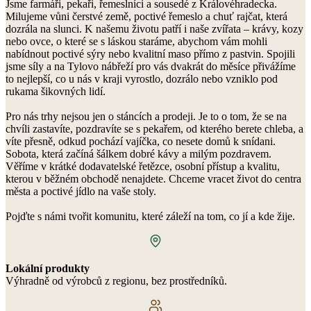
Jsme farmáři, pekaři, řemeslníci a sousedé z Královéhradecka.
Milujeme vůni čerstvé země, poctivé řemeslo a chuť rajčat, která
dozrála na slunci. K našemu životu patří i naše zvířata – krávy, kozy
nebo ovce, o které se s láskou staráme, abychom vám mohli
nabídnout poctivé sýry nebo kvalitní maso přímo z pastvin. Spojili
jsme síly a na Tylovo nábřeží pro vás dvakrát do měsíce přivážíme
to nejlepší, co u nás v kraji vyrostlo, dozrálo nebo vzniklo pod
rukama šikovných lidí.
Pro nás trhy nejsou jen o stáncích a prodeji. Je to o tom, že se na
chvíli zastavíte, pozdravíte se s pekařem, od kterého berete chleba, a
víte přesně, odkud pochází vajíčka, co nesete domů k snídani.
Sobota, která začíná šálkem dobré kávy a milým pozdravem.
Věříme v krátké dodavatelské řetězce, osobní přístup a kvalitu,
kterou v běžném obchodě nenajdete. Chceme vracet život do centra
města a poctivé jídlo na vaše stoly.
Pojďte s námi tvořit komunitu, které záleží na tom, co jí a kde žije.
Lokální produkty
Výhradně od výrobců z regionu, bez prostředníků.