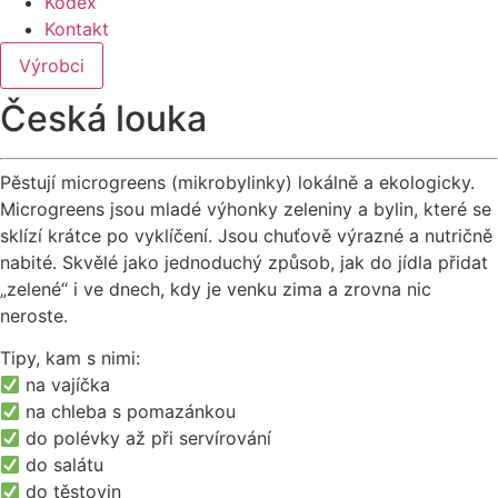
Kodex
Kontakt
Výrobci
Česká louka
Pěstují microgreens (mikrobylinky) lokálně a ekologicky.
Microgreens jsou mladé výhonky zeleniny a bylin, které se
sklízí krátce po vyklíčení. Jsou chuťově výrazné a nutričně
nabité. Skvělé jako jednoduchý způsob, jak do jídla přidat
„zelené“ i ve dnech, kdy je venku zima a zrovna nic
neroste.
Tipy, kam s nimi:
na vajíčka
na chleba s pomazánkou
do polévky až při servírování
do salátu
do těstovin