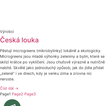
Česká louka
Pěstují microgreens (mikrobylinky) lokálně a ekologicky.
Microgreens jsou mladé výhonky zeleniny a bylin, které se
sklízí krátce po vyklíčení. Jsou chuťově výrazné a nutričně
nabité. Skvělé jako jednoduchý způsob, jak do jídla přidat
„zelené“ i ve dnech, kdy je venku zima a zrovna nic
neroste.
Číst dál →
Page
1
Page
2
Page
3
Propojujeme lokální výrobce s jejich zákazníky. Regionální
farmářské trhy v Hradci Králové.
Facebook-f