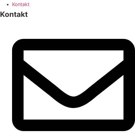
jakub.erler@nasehospodarstvi.cz